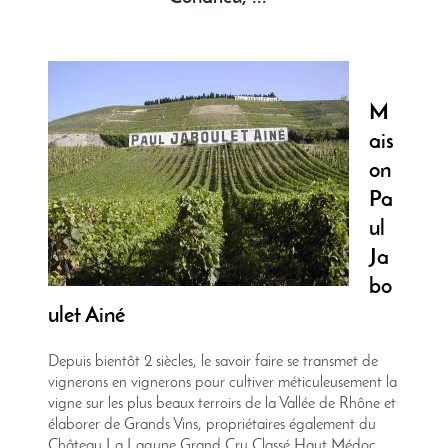
M
ais
on
Pa
ul
Ja
bo
ulet Ainé
Depuis bientôt 2 siècles, le savoir faire se transmet de
vignerons en vignerons pour cultiver méticuleusement la
vigne sur les plus beaux terroirs de la Vallée de Rhône et
élaborer de Grands Vins, propriétaires également du
Château La Lagune Grand Cru Classé Haut Médoc.