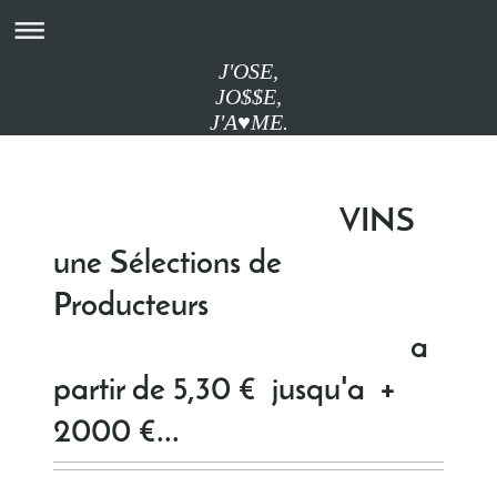
J'OSE,
JO$$E,
J'A♥ME.
VINS
une Sélections de
Producteurs
a
partir de 5,30 € jusqu'a +
2000 €...